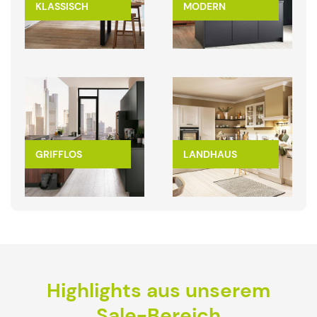
KLASSISCH
MODERN
GRIFFLOS
LANDHAUS
Highlights aus unserem
Sale-Bereich