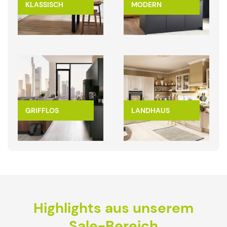
KLASSISCH
MODERN
GRIFFLOS
LANDHAUS
Highlights aus unserem
Sale-Bereich