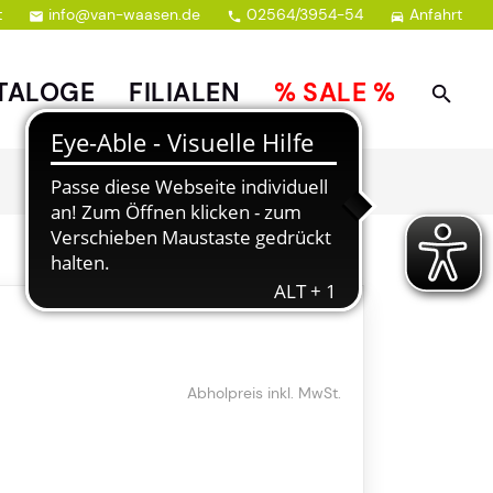
t
info@van-waasen.de
02564/3954-54
Anfahrt



TALOGE
FILIALEN
% SALE %
Abholpreis inkl. MwSt.